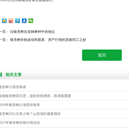
018年8月山东郯城润发银杏苗圃报价。
一页：
论银杏树在造林树种中的地位
一页：
银杏树价格波动和股票、房产行情的异曲同工之妙
返回
相关文章
银杏树小苗价格表
采购银杏树四注意，提防价格诱惑，靠谱最重要
2018年银杏树占地苗价格表
银杏树20公分多少钱？山东地区最新报价
2017年银杏树价格行情总结