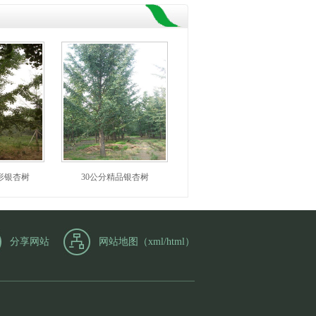
形银杏树
30公分精品银杏树
分享网站
网站地图（
xml
/
html
）