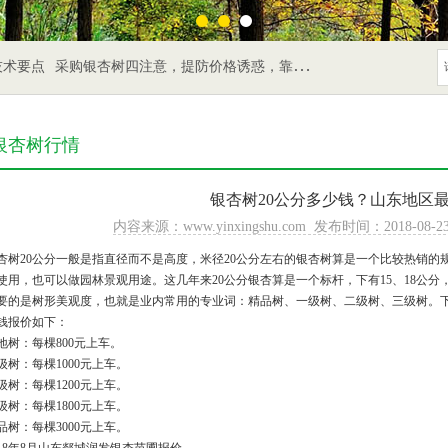
技术要点
采购银杏树四注意，提防价格诱惑，靠谱最重要
银杏树行情
银杏树20公分多少钱？山东地区
内容来源：www.yinxingshu.com 发布时间：2018-08-23
杏树20公分一般是指直径而不是高度，米径20公分左右的银杏树算是一个比较热销
使用，也可以做园林景观用途。这几年来20公分银杏算是一个标杆，下有15、18公分，
要的是树形美观度，也就是业内常用的专业词：精品树、一级树、二级树、三级树。下
钱报价如下：
地树：每棵800元上车。
级树：每棵1000元上车。
级树：每棵1200元上车。
级树：每棵1800元上车。
品树：每棵3000元上车。