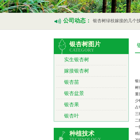
公司动态：
银杏树绿枝嫁接的几个
银杏树图片
CATEGORY
实生银杏树
嫁接银杏树
银
银杏苗
树
银杏盆景
重
少
银杏果
占
三
银杏叶
二
一
种植技术
精
TECHNOLOGY